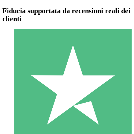
Fiducia supportata da recensioni reali dei
clienti
Pacchetti di Crediti Individuali
Paga a consumo con crediti di download. Nessun impegno
mensile richiesto.
1 Download
10
US$
00