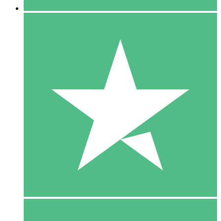
5 Download
15
US$
00
10 Download
20
US$
00