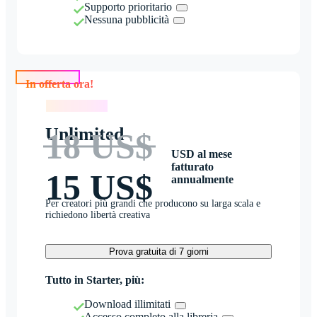
Supporto prioritario
Nessuna pubblicità
In offerta ora!
In offerta ora!
Unlimited
18 US$
USD al mese
fatturato
15 US$
annualmente
Per creatori più grandi che producono su larga scala e
richiedono libertà creativa
Prova gratuita di 7 giorni
Tutto in Starter, più:
Download illimitati
Accesso completo alla libreria