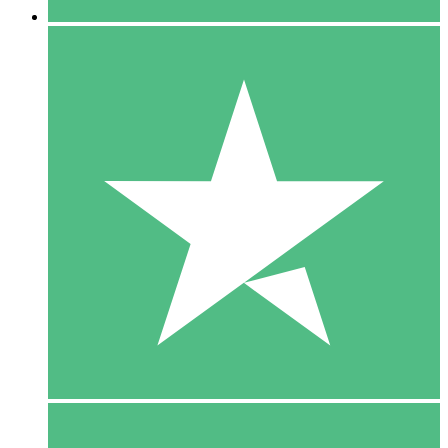
5 Download
15
US$
00
10 Download
20
US$
00