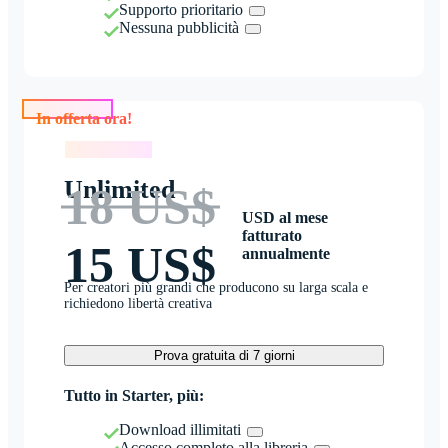
Supporto prioritario
Nessuna pubblicità
In offerta ora!
In offerta ora!
Unlimited
18 US$
USD al mese
fatturato
15 US$
annualmente
Per creatori più grandi che producono su larga scala e
richiedono libertà creativa
Prova gratuita di 7 giorni
Tutto in Starter, più:
Download illimitati
Accesso completo alla libreria