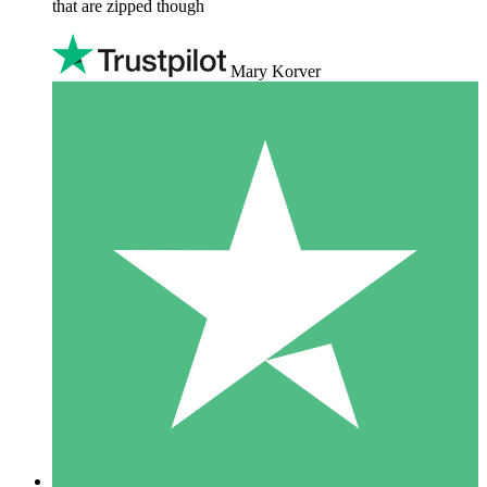
that are zipped though
Mary Korver