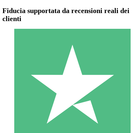
Fiducia supportata da recensioni reali dei
clienti
Pacchetti di Crediti Individuali
Paga a consumo con crediti di download. Nessun impegno
mensile richiesto.
1 Download
10
US$
00