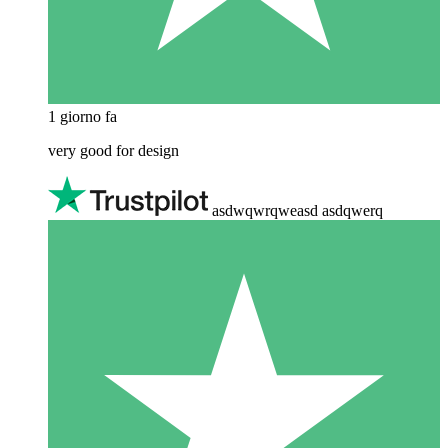
1 giorno fa
very good for design
asdwqwrqweasd asdqwerq