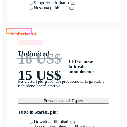
Supporto prioritario
Nessuna pubblicità
In offerta ora!
In offerta ora!
Unlimited
18 US$
USD al mese
fatturato
15 US$
annualmente
Per creatori più grandi che producono su larga scala e
richiedono libertà creativa
Prova gratuita di 7 giorni
Tutto in Starter, più:
Download illimitati
Accesso completo alla libreria