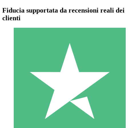
Fiducia supportata da recensioni reali dei
clienti
Pacchetti di Crediti Individuali
Paga a consumo con crediti di download. Nessun impegno
mensile richiesto.
1 Download
10
US$
00