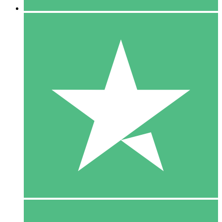
5 Download
15
US$
00
10 Download
20
US$
00