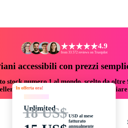
4.9
from 33.572 reviews on Trustpilot
iani accessibili con prezzi sempli
to stock numero 1 al mondo, scelto da oltre 9
In offerta ora!
teller risorse creative che fanno risparmiar
In offerta ora!
Unlimited
18 US$
USD al mese
fatturato
annualmente