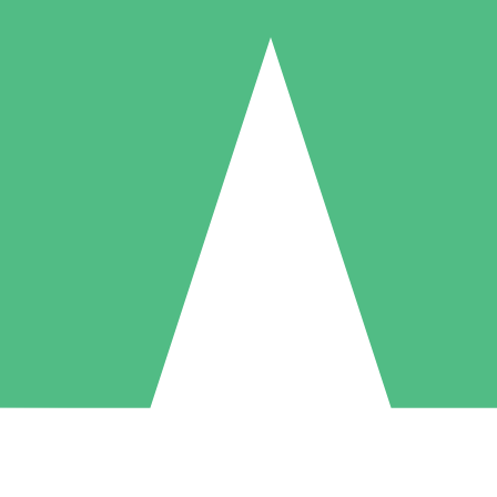
Pacchetti di Crediti Individuali
ga a consumo con crediti di download. Nessun impegno mensile richies
1 Download
5 Download
10 Download
10
15
20
US$
00
US$
00
US$
00