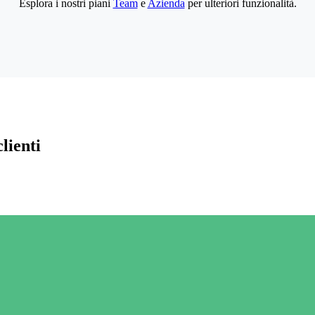
Esplora i nostri piani
Team
e
Azienda
per ulteriori funzionalità.
lienti