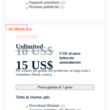
Supporto prioritario
Nessuna pubblicità
In offerta ora!
In offerta ora!
Unlimited
18 US$
USD al mese
fatturato
15 US$
annualmente
Per creatori più grandi che producono su larga scala e
richiedono libertà creativa
Prova gratuita di 7 giorni
Tutto in Starter, più:
Download illimitati
Accesso completo alla libreria