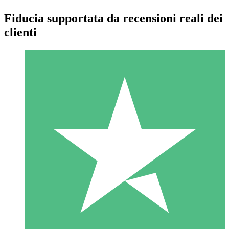
Fiducia supportata da recensioni reali dei
clienti
Pacchetti di Crediti Individuali
Paga a consumo con crediti di download. Nessun impegno
mensile richiesto.
1 Download
10
US$
00