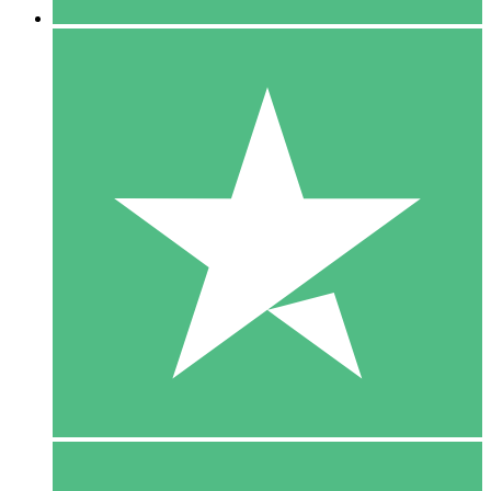
5 Download
15
US$
00
10 Download
20
US$
00