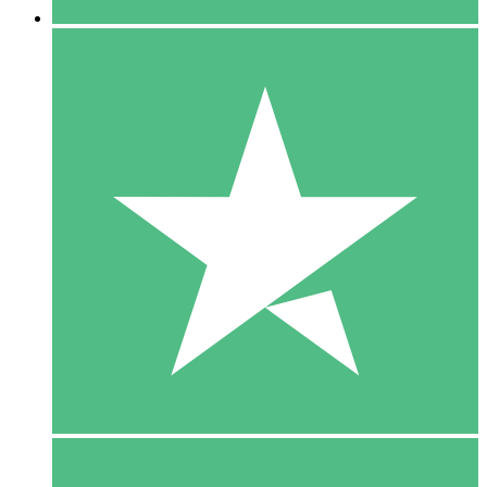
5 Download
15
US$
00
10 Download
20
US$
00