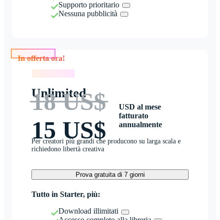
Supporto prioritario
Nessuna pubblicità
In offerta ora!
In offerta ora!
Unlimited
18 US$
USD al mese
fatturato
15 US$
annualmente
Per creatori più grandi che producono su larga scala e
richiedono libertà creativa
Prova gratuita di 7 giorni
Tutto in Starter, più:
Download illimitati
Accesso completo alla libreria