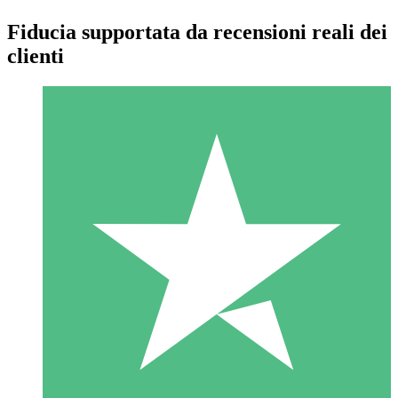
Fiducia supportata da recensioni reali dei
clienti
Pacchetti di Crediti Individuali
Paga a consumo con crediti di download. Nessun impegno
mensile richiesto.
1 Download
10
US$
00