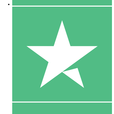
5 Download
15
US$
00
10 Download
20
US$
00