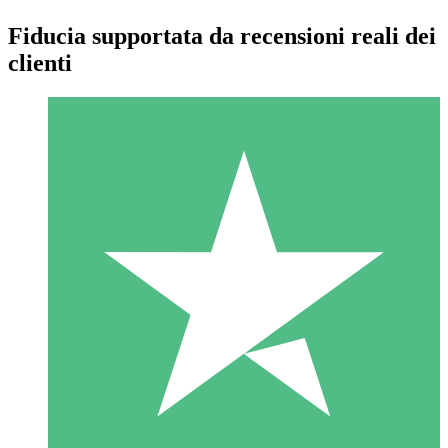
Fiducia supportata da recensioni reali dei
clienti
Pacchetti di Crediti Individuali
Paga a consumo con crediti di download. Nessun impegno
mensile richiesto.
1 Download
10
US$
00