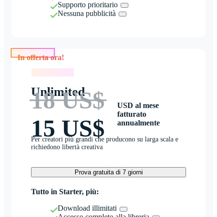
Supporto prioritario
Nessuna pubblicità
In offerta ora!
In offerta ora!
Unlimited
18 US$
USD al mese
fatturato
15 US$
annualmente
Per creatori più grandi che producono su larga scala e
richiedono libertà creativa
Prova gratuita di 7 giorni
Tutto in Starter, più:
Download illimitati
Accesso completo alla libreria