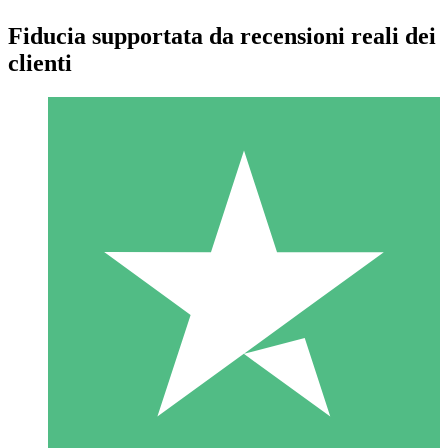
Fiducia supportata da recensioni reali dei
clienti
Pacchetti di Crediti Individuali
Paga a consumo con crediti di download. Nessun impegno
mensile richiesto.
1 Download
10
US$
00