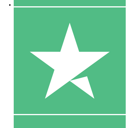
5 Download
15
US$
00
10 Download
20
US$
00