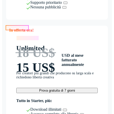
Supporto prioritario
Nessuna pubblicità
In offerta ora!
In offerta ora!
Unlimited
18 US$
USD al mese
fatturato
15 US$
annualmente
Per creatori più grandi che producono su larga scala e
richiedono libertà creativa
Prova gratuita di 7 giorni
Tutto in Starter, più:
Download illimitati
Accesso completo alla libreria