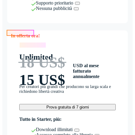
Supporto prioritario
Nessuna pubblicità
In offerta ora!
In offerta ora!
Unlimited
18 US$
USD al mese
fatturato
15 US$
annualmente
Per creatori più grandi che producono su larga scala e
richiedono libertà creativa
Prova gratuita di 7 giorni
Tutto in Starter, più:
Download illimitati
Accesso completo alla libreria