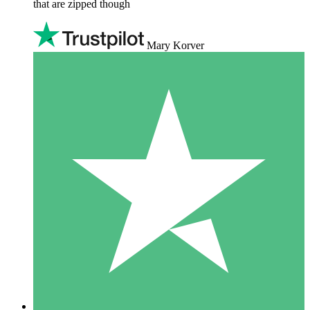
that are zipped though
Mary Korver