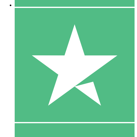
5 Download
15
US$
00
10 Download
20
US$
00