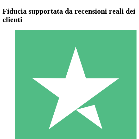
Fiducia supportata da recensioni reali dei
clienti
Pacchetti di Crediti Individuali
Paga a consumo con crediti di download. Nessun impegno
mensile richiesto.
1 Download
10
US$
00