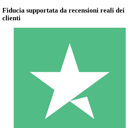
Fiducia supportata da recensioni reali dei
clienti
Pacchetti di Crediti Individuali
Paga a consumo con crediti di download. Nessun impegno
mensile richiesto.
1 Download
10
US$
00