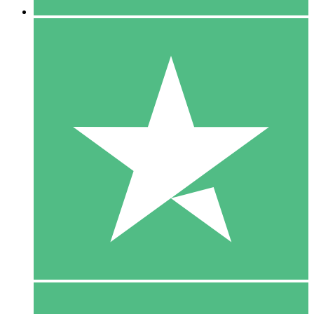
5 Download
15
US$
00
10 Download
20
US$
00