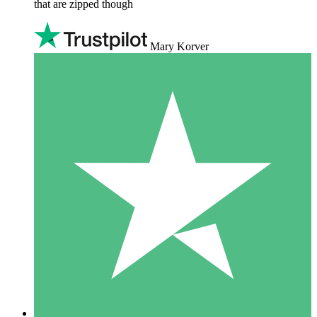
that are zipped though
Mary Korver