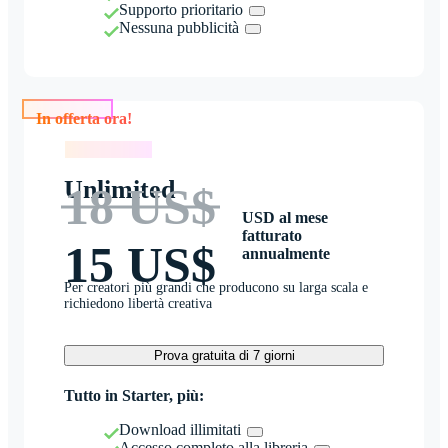
Supporto prioritario
Nessuna pubblicità
In offerta ora!
In offerta ora!
Unlimited
18 US$
USD al mese
fatturato
15 US$
annualmente
Per creatori più grandi che producono su larga scala e
richiedono libertà creativa
Prova gratuita di 7 giorni
Tutto in Starter, più:
Download illimitati
Accesso completo alla libreria