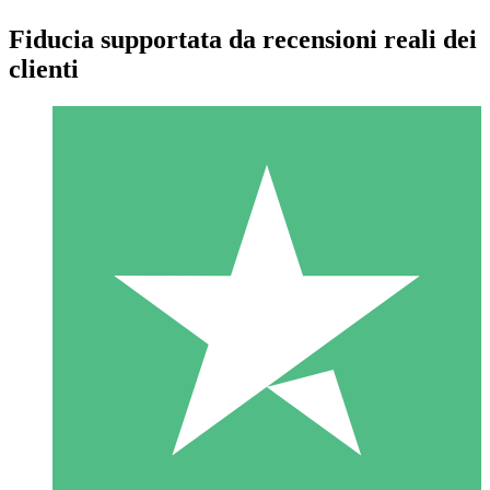
Fiducia supportata da recensioni reali dei
clienti
Pacchetti di Crediti Individuali
Paga a consumo con crediti di download. Nessun impegno
mensile richiesto.
1 Download
10
US$
00