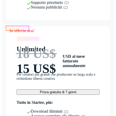
Supporto prioritario
Nessuna pubblicità
In offerta ora!
In offerta ora!
Unlimited
18 US$
USD al mese
fatturato
15 US$
annualmente
Per creatori più grandi che producono su larga scala e
richiedono libertà creativa
Prova gratuita di 7 giorni
Tutto in Starter, più:
Download illimitati
Accesso completo alla libreria