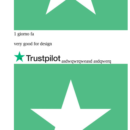
1 giorno fa
very good for design
asdwqwrqweasd asdqwerq