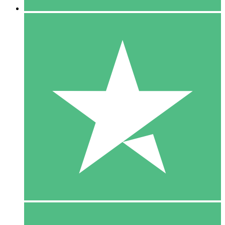
5 Download
15
US$
00
10 Download
20
US$
00