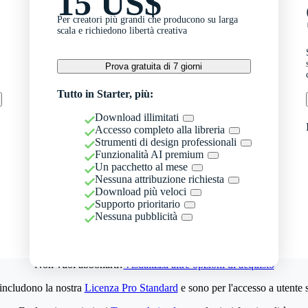
15 US$
Per creatori più grandi che producono su larga
scala e richiedono libertà creativa
Prova gratuita di 7 giorni
Tutto in Starter, più:
Download illimitati
Accesso completo alla libreria
Strumenti di design professionali
Funzionalità AI premium
Un pacchetto al mese
Nessuna attribuzione richiesta
Download più veloci
Supporto prioritario
Nessuna pubblicità
Non vuoi abbonarti?
Visualizza altre opzioni di acquisto
 includono la nostra
Licenza Pro Standard
e sono per l'accesso a utente 