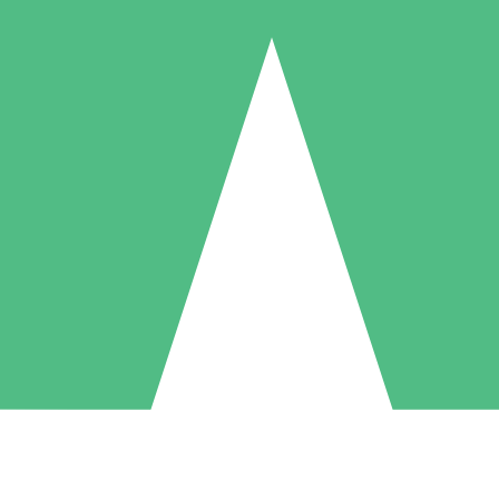
Pacchetti di Crediti Individuali
ga a consumo con crediti di download. Nessun impegno mensile richies
1 Download
5 Download
10 Download
10
15
20
US$
00
US$
00
US$
00