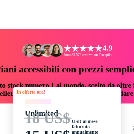
4.9
from 33.572 reviews on Trustpilot
iani accessibili con prezzi sempli
to stock numero 1 al mondo, scelto da oltre 9
In offerta ora!
teller risorse creative che fanno risparmiar
In offerta ora!
Unlimited
18 US$
USD al mese
fatturato
annualmente