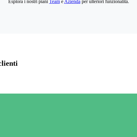
Esplora i nostri piani
Team
e
Azienda
per ulteriori funzionalità.
lienti