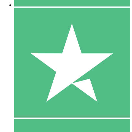
5 Download
15
US$
00
10 Download
20
US$
00