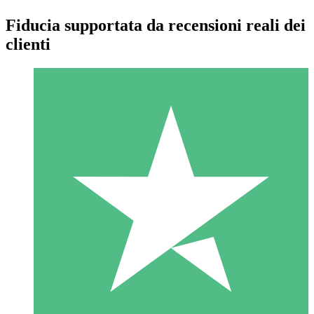
Fiducia supportata da recensioni reali dei
clienti
Pacchetti di Crediti Individuali
Paga a consumo con crediti di download. Nessun impegno
mensile richiesto.
1 Download
10
US$
00