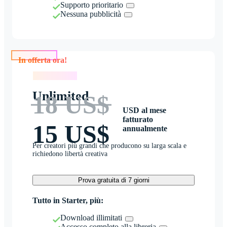
Supporto prioritario
Nessuna pubblicità
In offerta ora!
In offerta ora!
Unlimited
18 US$
USD al mese
fatturato
15 US$
annualmente
Per creatori più grandi che producono su larga scala e
richiedono libertà creativa
Prova gratuita di 7 giorni
Tutto in Starter, più:
Download illimitati
Accesso completo alla libreria