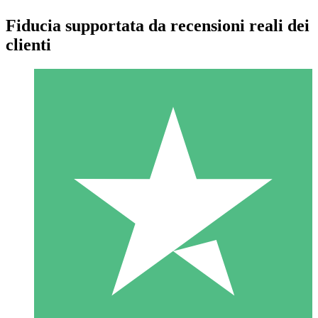
Fiducia supportata da recensioni reali dei
clienti
Pacchetti di Crediti Individuali
Paga a consumo con crediti di download. Nessun impegno
mensile richiesto.
1 Download
10
US$
00