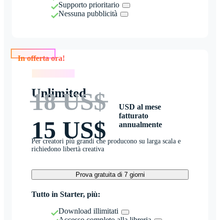
Supporto prioritario
Nessuna pubblicità
In offerta ora!
In offerta ora!
Unlimited
18 US$
USD al mese
fatturato
15 US$
annualmente
Per creatori più grandi che producono su larga scala e
richiedono libertà creativa
Prova gratuita di 7 giorni
Tutto in Starter, più:
Download illimitati
Accesso completo alla libreria