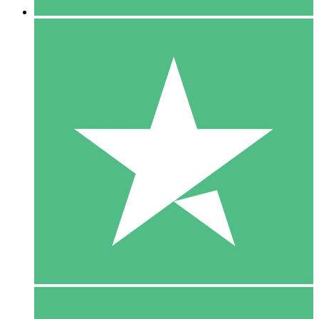
5 Download
15
US$
00
10 Download
20
US$
00