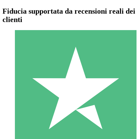
Fiducia supportata da recensioni reali dei
clienti
Pacchetti di Crediti Individuali
Paga a consumo con crediti di download. Nessun impegno
mensile richiesto.
1 Download
10
US$
00