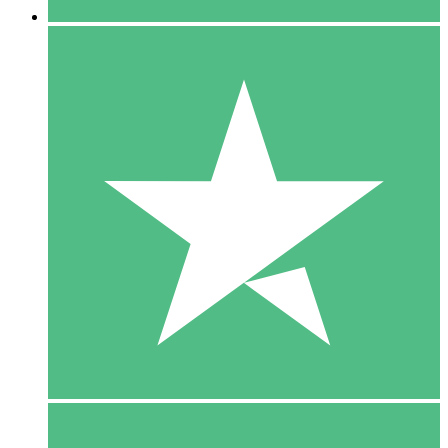
5 Download
15
US$
00
10 Download
20
US$
00