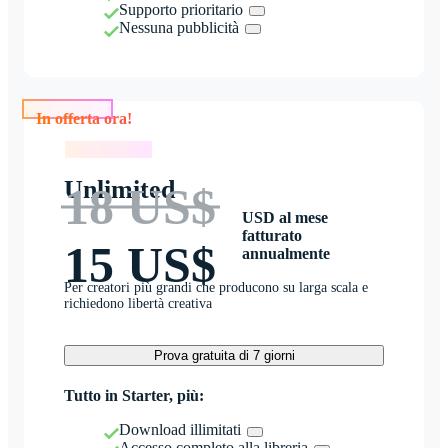
Supporto prioritario
Nessuna pubblicità
In offerta ora!
In offerta ora!
Unlimited
18 US$
USD al mese
fatturato
15 US$
annualmente
Per creatori più grandi che producono su larga scala e
richiedono libertà creativa
Prova gratuita di 7 giorni
Tutto in Starter, più:
Download illimitati
Accesso completo alla libreria