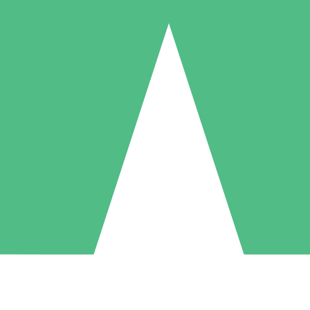
Pacchetti di Crediti Individuali
ga a consumo con crediti di download. Nessun impegno mensile richies
1 Download
5 Download
10 Download
10
15
20
US$
00
US$
00
US$
00