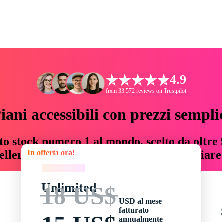
4.9
from 33.572 reviews on Trustpilot
iani accessibili con prezzi sempli
to stock numero 1 al mondo, scelto da oltre 9
In offerta ora!
teller risorse creative che fanno risparmiar
In offerta ora!
Unlimited
18 US$
USD al mese
fatturato
annualmente