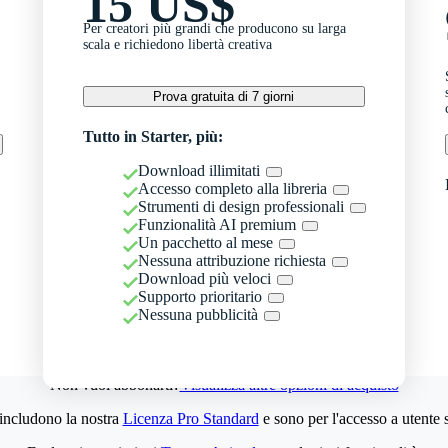
15 US$
Per creatori più grandi che producono su larga
scala e richiedono libertà creativa
Prova gratuita di 7 giorni
Tutto in Starter, più:
Download illimitati
Accesso completo alla libreria
Strumenti di design professionali
Funzionalità AI premium
Un pacchetto al mese
Nessuna attribuzione richiesta
Download più veloci
Supporto prioritario
Nessuna pubblicità
Non vuoi abbonarti?
Visualizza altre opzioni di acquisto
 includono la nostra
Licenza Pro Standard
e sono per l'accesso a utente 