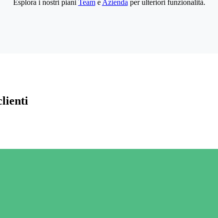
Esplora i nostri piani
Team
e
Azienda
per ulteriori funzionalità.
lienti