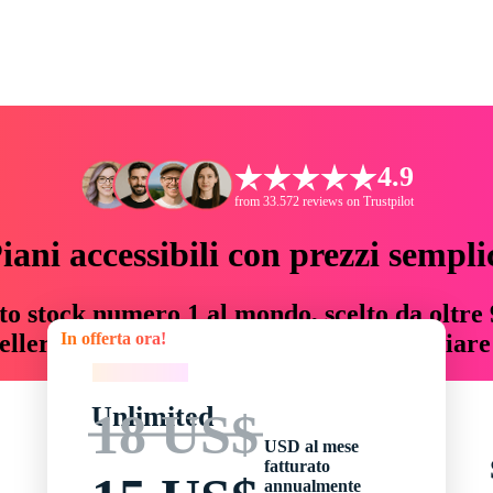
4.9
from 33.572 reviews on Trustpilot
iani accessibili con prezzi sempli
to stock numero 1 al mondo, scelto da oltre 9
In offerta ora!
teller risorse creative che fanno risparmiar
In offerta ora!
Unlimited
18 US$
USD al mese
fatturato
annualmente