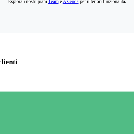
Esplora i nostri piani
Team
e
Azienda
per ulteriori funzionalità.
lienti