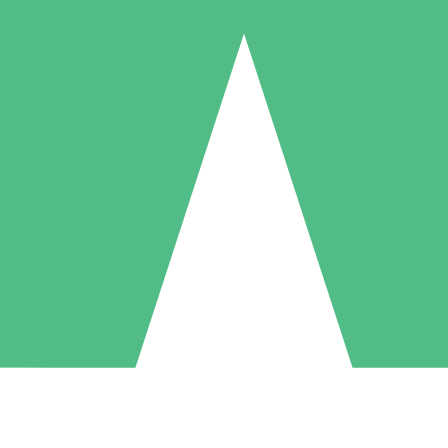
Pacchetti di Crediti Individuali
ga a consumo con crediti di download. Nessun impegno mensile richies
1 Download
5 Download
10 Download
10
15
20
US$
00
US$
00
US$
00