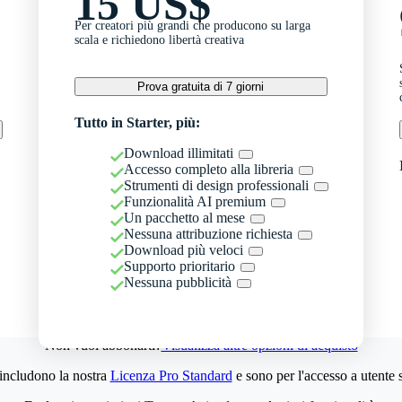
15 US$
Per creatori più grandi che producono su larga
scala e richiedono libertà creativa
Prova gratuita di 7 giorni
Tutto in Starter, più:
Download illimitati
Accesso completo alla libreria
Strumenti di design professionali
Funzionalità AI premium
Un pacchetto al mese
Nessuna attribuzione richiesta
Download più veloci
Supporto prioritario
Nessuna pubblicità
Non vuoi abbonarti?
Visualizza altre opzioni di acquisto
 includono la nostra
Licenza Pro Standard
e sono per l'accesso a utente 