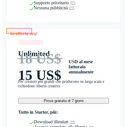
Supporto prioritario
Nessuna pubblicità
In offerta ora!
In offerta ora!
Unlimited
18 US$
USD al mese
fatturato
15 US$
annualmente
Per creatori più grandi che producono su larga scala e
richiedono libertà creativa
Prova gratuita di 7 giorni
Tutto in Starter, più:
Download illimitati
Accesso completo alla libreria