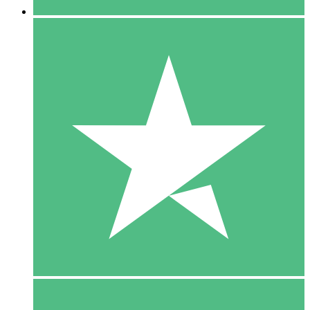
5 Download
15
US$
00
10 Download
20
US$
00