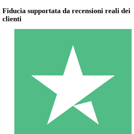
Fiducia supportata da recensioni reali dei
clienti
Pacchetti di Crediti Individuali
Paga a consumo con crediti di download. Nessun impegno
mensile richiesto.
1 Download
10
US$
00