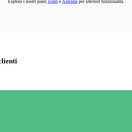
Esplora i nostri piani
Team
e
Azienda
per ulteriori funzionalità.
lienti