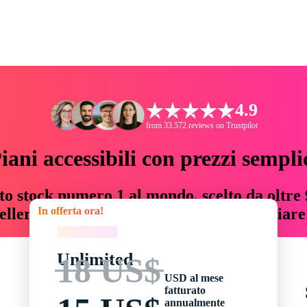
4.9
from 33.572 reviews on Trustpilot
iani accessibili con prezzi sempli
to stock numero 1 al mondo, scelto da oltre 9
In offerta ora!
teller risorse creative che fanno risparmiar
In offerta ora!
Unlimited
18 US$
USD al mese
fatturato
annualmente