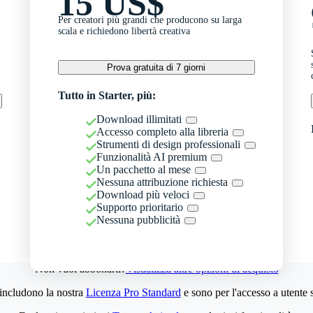
15 US$
Per creatori più grandi che producono su larga
scala e richiedono libertà creativa
Prova gratuita di 7 giorni
Tutto in Starter, più:
Download illimitati
Accesso completo alla libreria
Strumenti di design professionali
Funzionalità AI premium
Un pacchetto al mese
Nessuna attribuzione richiesta
Download più veloci
Supporto prioritario
Nessuna pubblicità
Non vuoi abbonarti?
Visualizza altre opzioni di acquisto
 includono la nostra
Licenza Pro Standard
e sono per l'accesso a utente 