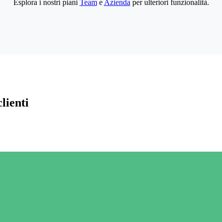
Esplora i nostri piani
Team
e
Azienda
per ulteriori funzionalità.
lienti