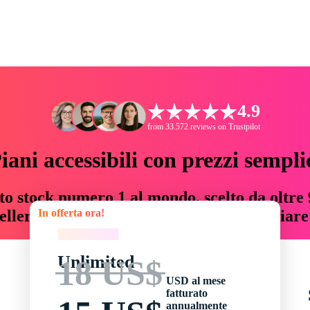
4.9
from 33.572 reviews on Trustpilot
iani accessibili con prezzi sempli
to stock numero 1 al mondo, scelto da oltre 9
In offerta ora!
teller risorse creative che fanno risparmiar
In offerta ora!
Unlimited
18 US$
USD al mese
fatturato
annualmente