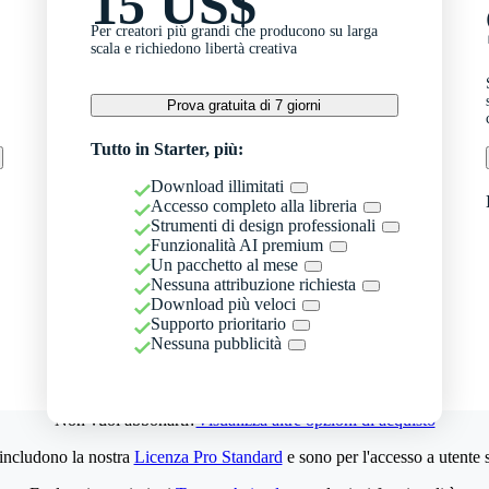
15 US$
Per creatori più grandi che producono su larga
scala e richiedono libertà creativa
Prova gratuita di 7 giorni
Tutto in Starter, più:
Download illimitati
Accesso completo alla libreria
Strumenti di design professionali
Funzionalità AI premium
Un pacchetto al mese
Nessuna attribuzione richiesta
Download più veloci
Supporto prioritario
Nessuna pubblicità
Non vuoi abbonarti?
Visualizza altre opzioni di acquisto
 includono la nostra
Licenza Pro Standard
e sono per l'accesso a utente 