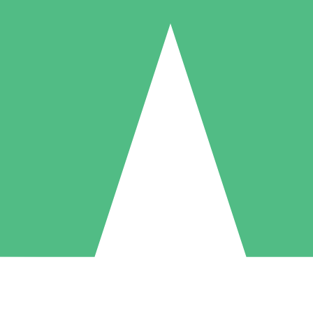
Pacchetti di Crediti Individuali
ga a consumo con crediti di download. Nessun impegno mensile richies
1 Download
5 Download
10 Download
10
15
20
US$
00
US$
00
US$
00