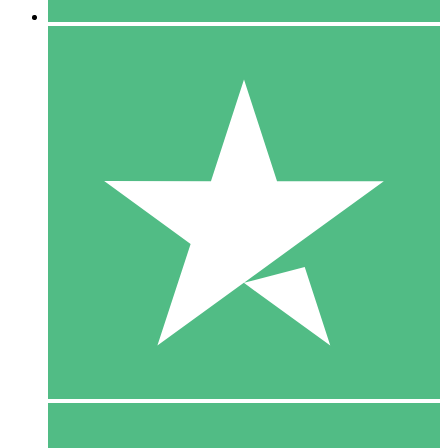
5 Download
15
US$
00
10 Download
20
US$
00