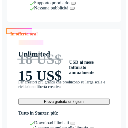
Supporto prioritario
Nessuna pubblicità
In offerta ora!
In offerta ora!
Unlimited
18 US$
USD al mese
fatturato
15 US$
annualmente
Per creatori più grandi che producono su larga scala e
richiedono libertà creativa
Prova gratuita di 7 giorni
Tutto in Starter, più:
Download illimitati
Accesso completo alla libreria