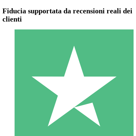
Fiducia supportata da recensioni reali dei
clienti
Pacchetti di Crediti Individuali
Paga a consumo con crediti di download. Nessun impegno
mensile richiesto.
1 Download
10
US$
00