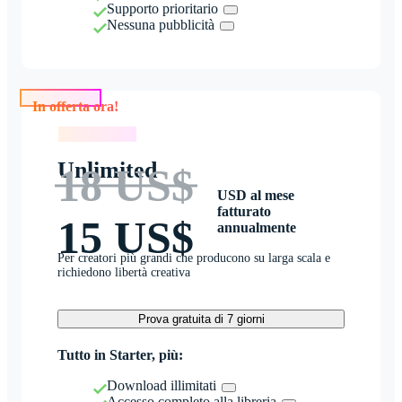
Supporto prioritario
Nessuna pubblicità
In offerta ora!
In offerta ora!
Unlimited
18 US$
USD al mese
fatturato
15 US$
annualmente
Per creatori più grandi che producono su larga scala e
richiedono libertà creativa
Prova gratuita di 7 giorni
Tutto in Starter, più:
Download illimitati
Accesso completo alla libreria