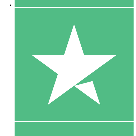
5 Download
15
US$
00
10 Download
20
US$
00