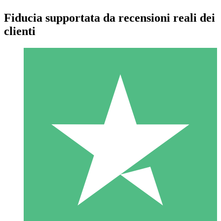
Fiducia supportata da recensioni reali dei
clienti
Pacchetti di Crediti Individuali
Paga a consumo con crediti di download. Nessun impegno
mensile richiesto.
1 Download
10
US$
00