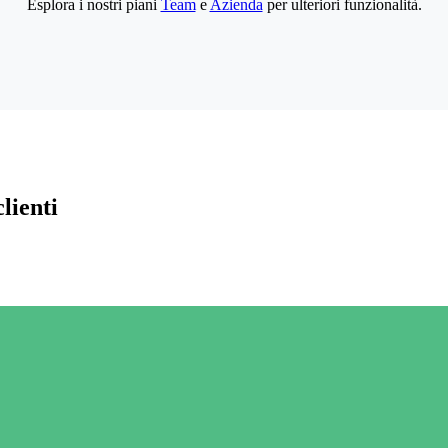
Esplora i nostri piani
Team
e
Azienda
per ulteriori funzionalità.
lienti