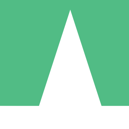
Pacchetti di Crediti Individuali
ga a consumo con crediti di download. Nessun impegno mensile richies
1 Download
5 Download
10 Download
10
15
20
US$
00
US$
00
US$
00