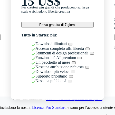
15 US$
Per creatori più grandi che producono su larga
scala e richiedono libertà creativa
Prova gratuita di 7 giorni
Tutto in Starter, più:
Download illimitati
Accesso completo alla libreria
Strumenti di design professionali
Funzionalità AI premium
Un pacchetto al mese
Nessuna attribuzione richiesta
Download più veloci
Supporto prioritario
Nessuna pubblicità
Non vuoi abbonarti?
Visualizza altre opzioni di acquisto
 includono la nostra
Licenza Pro Standard
e sono per l'accesso a utente 