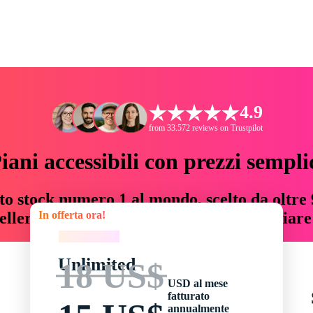
4.9
from 33.572 reviews on Trustpilot
iani accessibili con prezzi sempli
to stock numero 1 al mondo, scelto da oltre 9
In offerta ora!
teller risorse creative che fanno risparmiar
In offerta ora!
Unlimited
18 US$
USD al mese
fatturato
annualmente