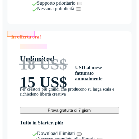
Supporto prioritario
Nessuna pubblicità
In offerta ora!
In offerta ora!
Unlimited
18 US$
USD al mese
fatturato
15 US$
annualmente
Per creatori più grandi che producono su larga scala e
richiedono libertà creativa
Prova gratuita di 7 giorni
Tutto in Starter, più:
Download illimitati
Accesso completo alla libreria