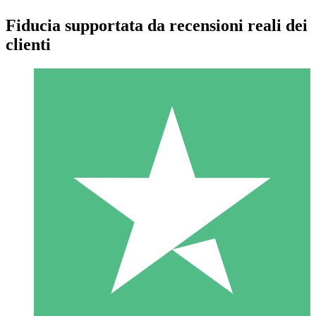
Fiducia supportata da recensioni reali dei
clienti
Pacchetti di Crediti Individuali
Paga a consumo con crediti di download. Nessun impegno
mensile richiesto.
1 Download
10
US$
00