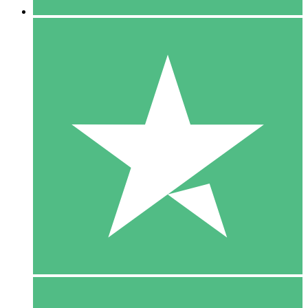
5 Download
15
US$
00
10 Download
20
US$
00