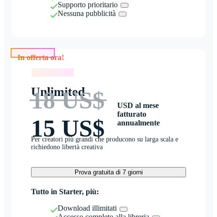
Supporto prioritario
Nessuna pubblicità
In offerta ora!
In offerta ora!
Unlimited
18 US$
USD al mese
fatturato
15 US$
annualmente
Per creatori più grandi che producono su larga scala e
richiedono libertà creativa
Prova gratuita di 7 giorni
Tutto in Starter, più:
Download illimitati
Accesso completo alla libreria