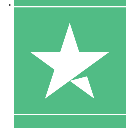
5 Download
15
US$
00
10 Download
20
US$
00