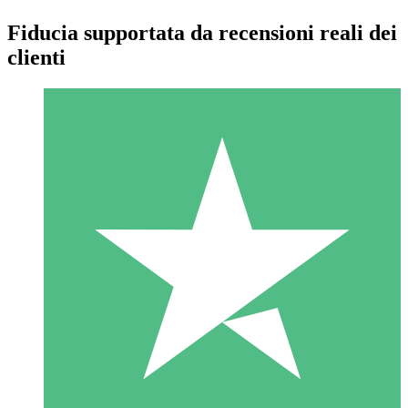
Fiducia supportata da recensioni reali dei
clienti
Pacchetti di Crediti Individuali
Paga a consumo con crediti di download. Nessun impegno
mensile richiesto.
1 Download
10
US$
00