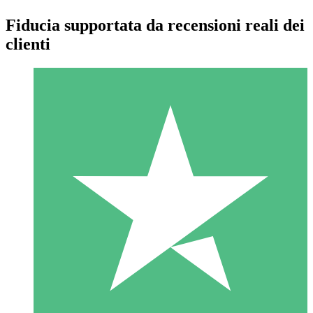
Fiducia supportata da recensioni reali dei
clienti
Pacchetti di Crediti Individuali
Paga a consumo con crediti di download. Nessun impegno
mensile richiesto.
1 Download
10
US$
00