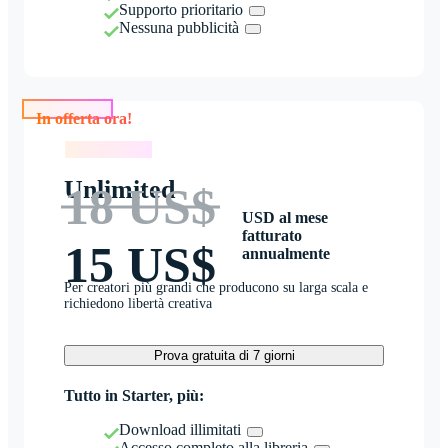
Supporto prioritario
Nessuna pubblicità
In offerta ora!
In offerta ora!
Unlimited
18 US$
USD al mese
fatturato
15 US$
annualmente
Per creatori più grandi che producono su larga scala e
richiedono libertà creativa
Prova gratuita di 7 giorni
Tutto in Starter, più:
Download illimitati
Accesso completo alla libreria