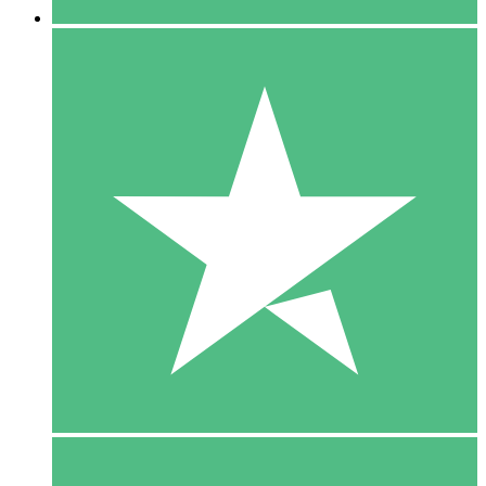
5 Download
15
US$
00
10 Download
20
US$
00