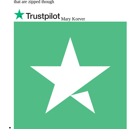
that are zipped though
Mary Korver