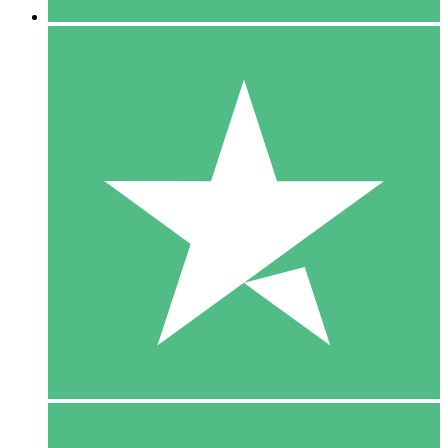
5 Download
15
US$
00
10 Download
20
US$
00