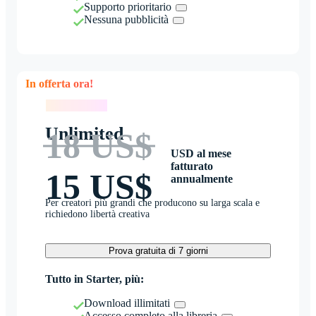
Supporto prioritario
Nessuna pubblicità
In offerta ora!
In offerta ora!
Unlimited
18 US$
USD al mese
fatturato
15 US$
annualmente
Per creatori più grandi che producono su larga scala e
richiedono libertà creativa
Prova gratuita di 7 giorni
Tutto in Starter, più:
Download illimitati
Accesso completo alla libreria