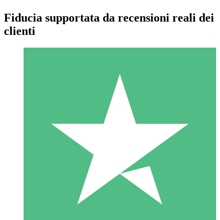
Fiducia supportata da recensioni reali dei
clienti
Pacchetti di Crediti Individuali
Paga a consumo con crediti di download. Nessun impegno
mensile richiesto.
1 Download
10
US$
00