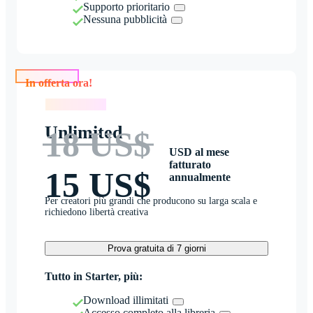
Supporto prioritario
Nessuna pubblicità
In offerta ora!
In offerta ora!
Unlimited
18 US$
USD al mese
fatturato
15 US$
annualmente
Per creatori più grandi che producono su larga scala e
richiedono libertà creativa
Prova gratuita di 7 giorni
Tutto in Starter, più:
Download illimitati
Accesso completo alla libreria