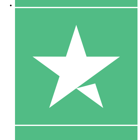
5 Download
15
US$
00
10 Download
20
US$
00