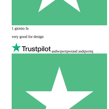
1 giorno fa
very good for design
asdwqwrqweasd asdqwerq