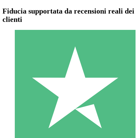
Fiducia supportata da recensioni reali dei
clienti
Pacchetti di Crediti Individuali
Paga a consumo con crediti di download. Nessun impegno
mensile richiesto.
1 Download
10
US$
00