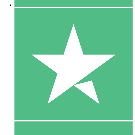
5 Download
15
US$
00
10 Download
20
US$
00