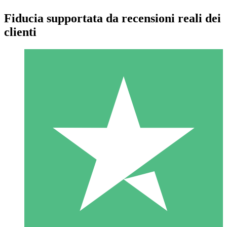
Fiducia supportata da recensioni reali dei
clienti
Pacchetti di Crediti Individuali
Paga a consumo con crediti di download. Nessun impegno
mensile richiesto.
1 Download
10
US$
00