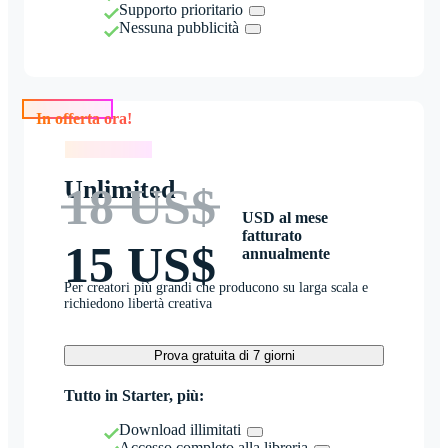
Supporto prioritario
Nessuna pubblicità
In offerta ora!
In offerta ora!
Unlimited
18 US$
USD al mese
fatturato
15 US$
annualmente
Per creatori più grandi che producono su larga scala e
richiedono libertà creativa
Prova gratuita di 7 giorni
Tutto in Starter, più:
Download illimitati
Accesso completo alla libreria