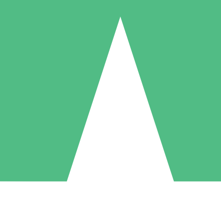
Pacchetti di Crediti Individuali
ga a consumo con crediti di download. Nessun impegno mensile richies
1 Download
5 Download
10 Download
10
15
20
US$
00
US$
00
US$
00