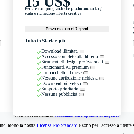
15 US$
Per creatori più grandi che producono su larga
scala e richiedono libertà creativa
Prova gratuita di 7 giorni
Tutto in Starter, più:
Download illimitati
Accesso completo alla libreria
Strumenti di design professionali
Funzionalità AI premium
Un pacchetto al mese
Nessuna attribuzione richiesta
Download più veloci
Supporto prioritario
Nessuna pubblicità
Non vuoi abbonarti?
Visualizza altre opzioni di acquisto
 includono la nostra
Licenza Pro Standard
e sono per l'accesso a utente 