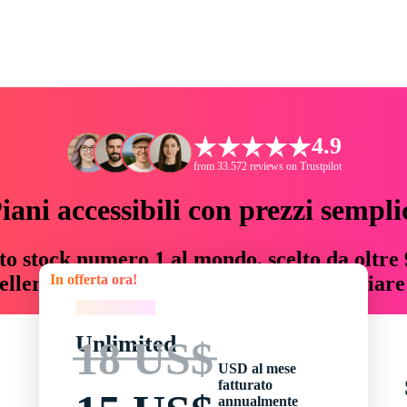
4.9
from 33.572 reviews on Trustpilot
iani accessibili con prezzi sempli
to stock numero 1 al mondo, scelto da oltre 9
In offerta ora!
teller risorse creative che fanno risparmiar
In offerta ora!
Unlimited
18 US$
USD al mese
fatturato
annualmente