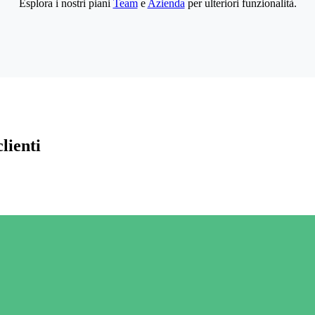
Esplora i nostri piani
Team
e
Azienda
per ulteriori funzionalità.
lienti