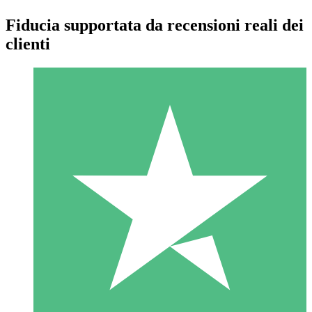
Fiducia supportata da recensioni reali dei
clienti
Pacchetti di Crediti Individuali
Paga a consumo con crediti di download. Nessun impegno
mensile richiesto.
1 Download
10
US$
00