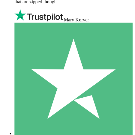
that are zipped though
Mary Korver