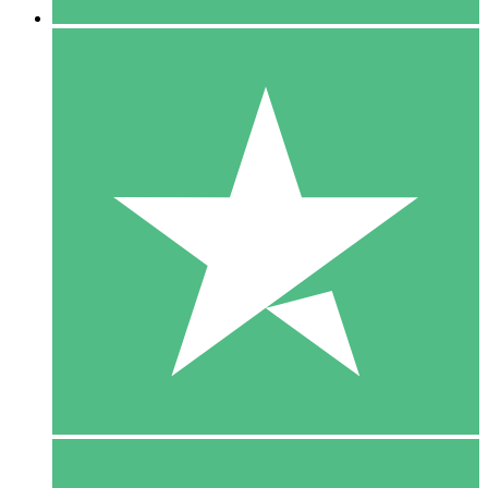
5 Download
15
US$
00
10 Download
20
US$
00