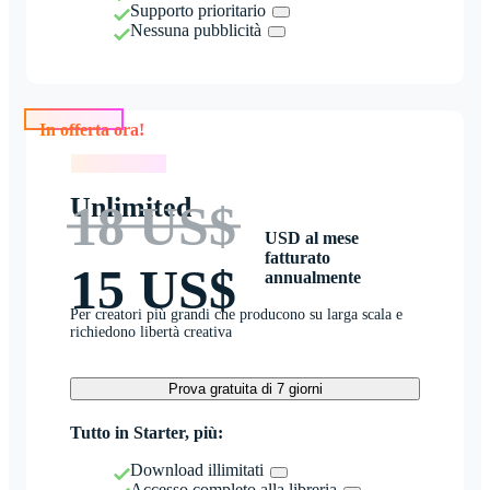
Supporto prioritario
Nessuna pubblicità
In offerta ora!
In offerta ora!
Unlimited
18 US$
USD al mese
fatturato
15 US$
annualmente
Per creatori più grandi che producono su larga scala e
richiedono libertà creativa
Prova gratuita di 7 giorni
Tutto in Starter, più:
Download illimitati
Accesso completo alla libreria