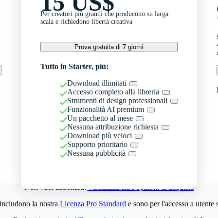
15 US$
Per creatori più grandi che producono su larga
scala e richiedono libertà creativa
Prova gratuita di 7 giorni
Tutto in Starter, più:
Download illimitati
Accesso completo alla libreria
Strumenti di design professionali
Funzionalità AI premium
Un pacchetto al mese
Nessuna attribuzione richiesta
Download più veloci
Supporto prioritario
Nessuna pubblicità
Non vuoi abbonarti?
Visualizza altre opzioni di acquisto
 includono la nostra
Licenza Pro Standard
e sono per l'accesso a utente 