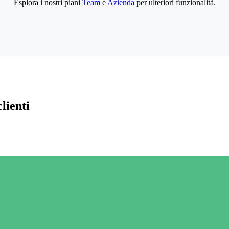
Esplora i nostri piani
Team
e
Azienda
per ulteriori funzionalità.
lienti