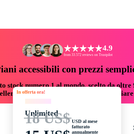
4.9
from 33.572 reviews on Trustpilot
iani accessibili con prezzi sempli
to stock numero 1 al mondo, scelto da oltre 9
In offerta ora!
teller risorse creative che fanno risparmiar
In offerta ora!
Unlimited
18 US$
USD al mese
fatturato
annualmente