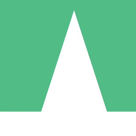
Pacchetti di Crediti Individuali
ga a consumo con crediti di download. Nessun impegno mensile richies
1 Download
5 Download
10 Download
10
15
20
US$
00
US$
00
US$
00