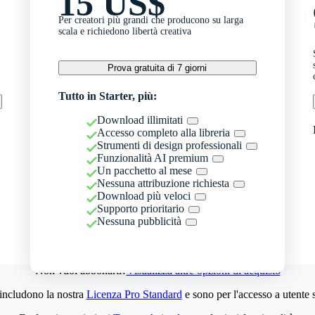
15 US$
Per creatori più grandi che producono su larga
scala e richiedono libertà creativa
Prova gratuita di 7 giorni
Tutto in Starter, più:
Download illimitati
Accesso completo alla libreria
Strumenti di design professionali
Funzionalità AI premium
Un pacchetto al mese
Nessuna attribuzione richiesta
Download più veloci
Supporto prioritario
Nessuna pubblicità
Non vuoi abbonarti?
Visualizza altre opzioni di acquisto
 includono la nostra
Licenza Pro Standard
e sono per l'accesso a utente 