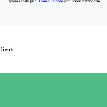
Esplora i nostri piani
Team
e
Azienda
per ulteriori funzionalità.
lienti