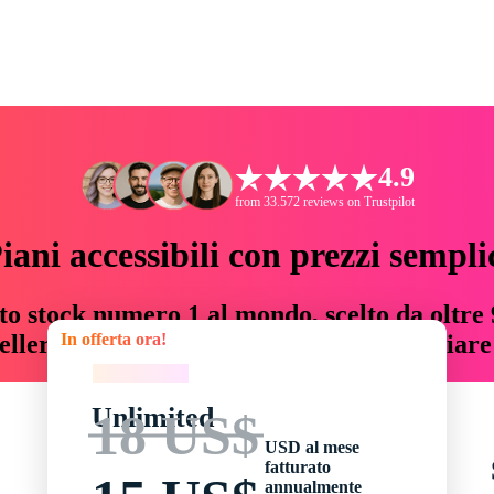
4.9
from 33.572 reviews on Trustpilot
iani accessibili con prezzi sempli
to stock numero 1 al mondo, scelto da oltre 9
In offerta ora!
teller risorse creative che fanno risparmiar
In offerta ora!
Unlimited
18 US$
USD al mese
fatturato
annualmente