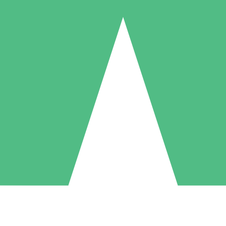
Pacchetti di Crediti Individuali
ga a consumo con crediti di download. Nessun impegno mensile richies
1 Download
5 Download
10 Download
10
15
20
US$
00
US$
00
US$
00