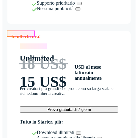
Supporto prioritario
Nessuna pubblicità
In offerta ora!
In offerta ora!
Unlimited
18 US$
USD al mese
fatturato
15 US$
annualmente
Per creatori più grandi che producono su larga scala e
richiedono libertà creativa
Prova gratuita di 7 giorni
Tutto in Starter, più:
Download illimitati
Accesso completo alla libreria