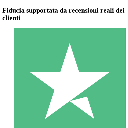
Fiducia supportata da recensioni reali dei
clienti
Pacchetti di Crediti Individuali
Paga a consumo con crediti di download. Nessun impegno
mensile richiesto.
1 Download
10
US$
00