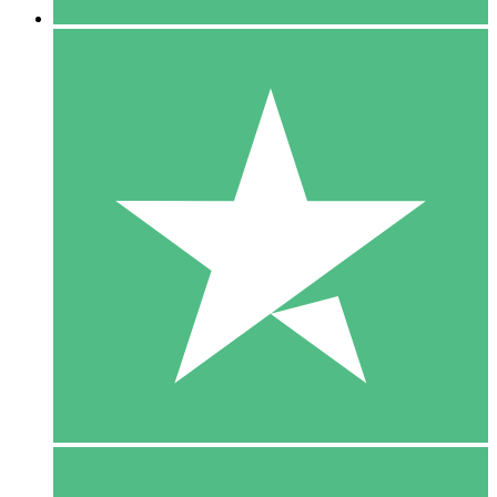
5 Download
15
US$
00
10 Download
20
US$
00