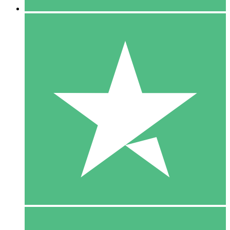
5 Download
15
US$
00
10 Download
20
US$
00