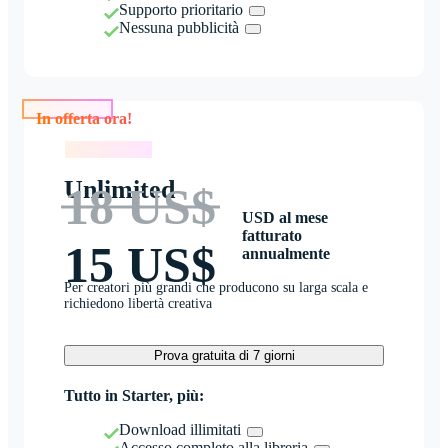
Supporto prioritario
Nessuna pubblicità
In offerta ora!
In offerta ora!
Unlimited
18 US$
USD al mese
fatturato
15 US$
annualmente
Per creatori più grandi che producono su larga scala e
richiedono libertà creativa
Prova gratuita di 7 giorni
Tutto in Starter, più:
Download illimitati
Accesso completo alla libreria