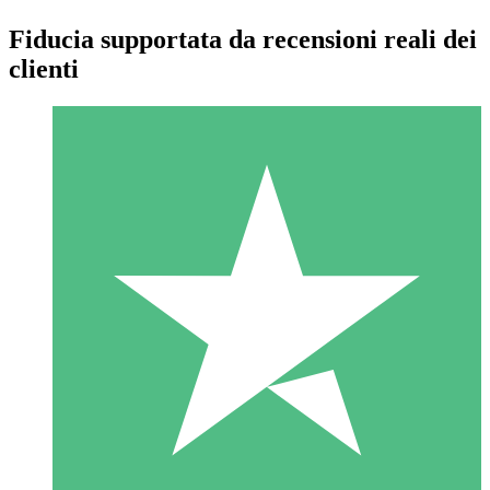
Fiducia supportata da recensioni reali dei
clienti
Pacchetti di Crediti Individuali
Paga a consumo con crediti di download. Nessun impegno
mensile richiesto.
1 Download
10
US$
00