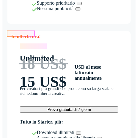
Supporto prioritario
Nessuna pubblicità
In offerta ora!
In offerta ora!
Unlimited
18 US$
USD al mese
fatturato
15 US$
annualmente
Per creatori più grandi che producono su larga scala e
richiedono libertà creativa
Prova gratuita di 7 giorni
Tutto in Starter, più:
Download illimitati
Accesso completo alla libreria