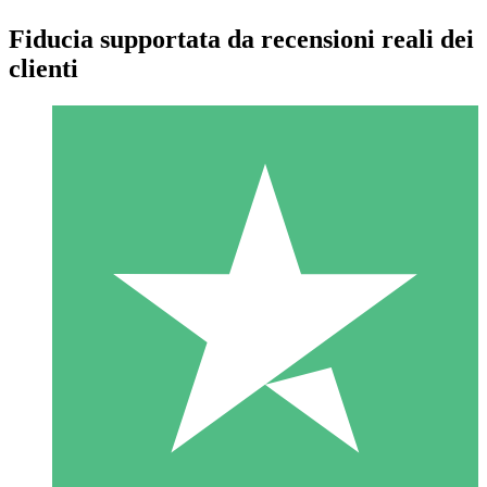
Fiducia supportata da recensioni reali dei
clienti
Pacchetti di Crediti Individuali
Paga a consumo con crediti di download. Nessun impegno
mensile richiesto.
1 Download
10
US$
00