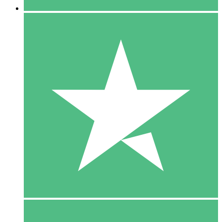
5 Download
15
US$
00
10 Download
20
US$
00