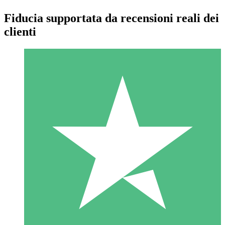
Fiducia supportata da recensioni reali dei
clienti
Pacchetti di Crediti Individuali
Paga a consumo con crediti di download. Nessun impegno
mensile richiesto.
1 Download
10
US$
00