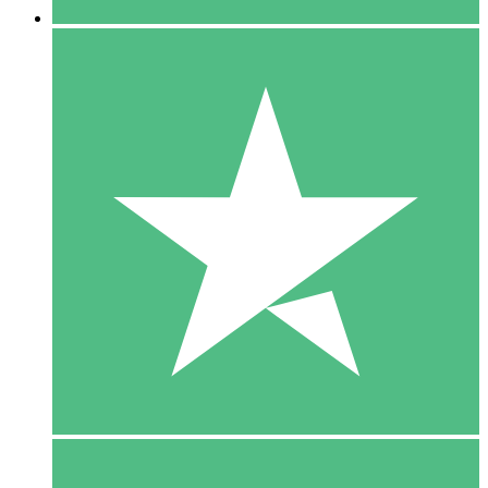
5 Download
15
US$
00
10 Download
20
US$
00