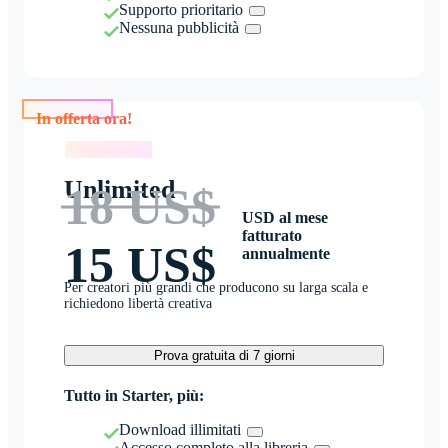
Supporto prioritario
Nessuna pubblicità
In offerta ora!
In offerta ora!
Unlimited
18 US$
USD al mese
fatturato
15 US$
annualmente
Per creatori più grandi che producono su larga scala e
richiedono libertà creativa
Prova gratuita di 7 giorni
Tutto in Starter, più:
Download illimitati
Accesso completo alla libreria