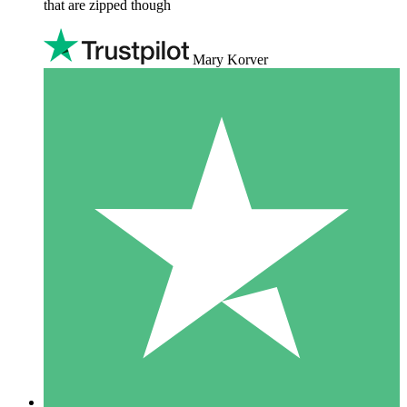
that are zipped though
Mary Korver