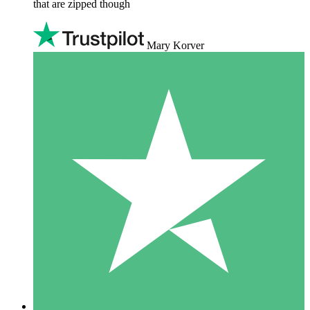
that are zipped though
Mary Korver