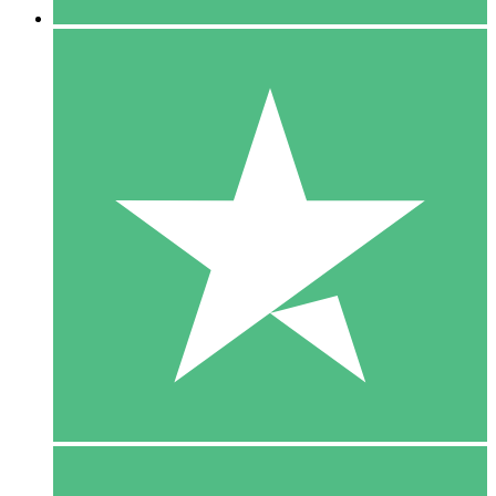
5 Download
15
US$
00
10 Download
20
US$
00