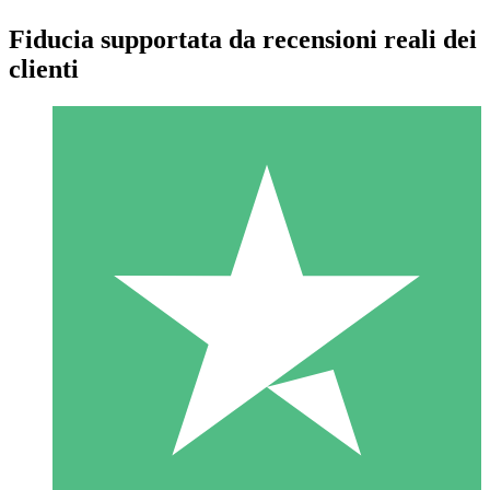
Fiducia supportata da recensioni reali dei
clienti
Pacchetti di Crediti Individuali
Paga a consumo con crediti di download. Nessun impegno
mensile richiesto.
1 Download
10
US$
00