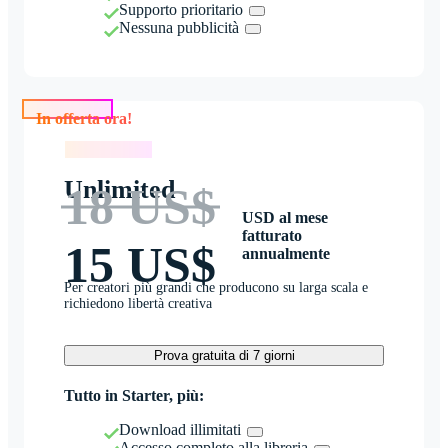
Supporto prioritario
Nessuna pubblicità
In offerta ora!
In offerta ora!
Unlimited
18 US$
USD al mese
fatturato
15 US$
annualmente
Per creatori più grandi che producono su larga scala e
richiedono libertà creativa
Prova gratuita di 7 giorni
Tutto in Starter, più:
Download illimitati
Accesso completo alla libreria