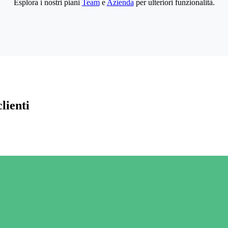
Esplora i nostri piani
Team
e
Azienda
per ulteriori funzionalità.
lienti