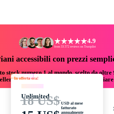
4.9
from 33.572 reviews on Trustpilot
iani accessibili con prezzi sempli
to stock numero 1 al mondo, scelto da oltre 9
In offerta ora!
teller risorse creative che fanno risparmiar
In offerta ora!
Unlimited
18 US$
USD al mese
fatturato
annualmente