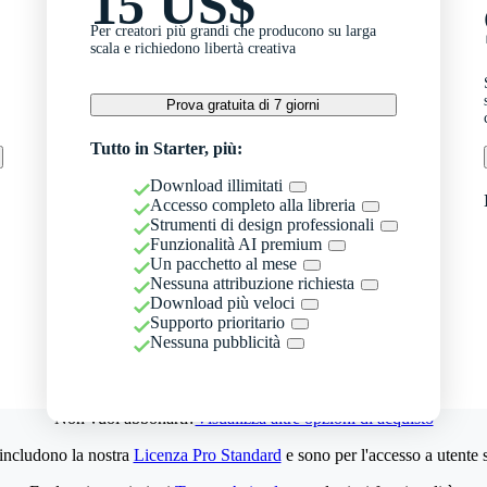
15 US$
Per creatori più grandi che producono su larga
scala e richiedono libertà creativa
Prova gratuita di 7 giorni
Tutto in Starter, più:
Download illimitati
Accesso completo alla libreria
Strumenti di design professionali
Funzionalità AI premium
Un pacchetto al mese
Nessuna attribuzione richiesta
Download più veloci
Supporto prioritario
Nessuna pubblicità
Non vuoi abbonarti?
Visualizza altre opzioni di acquisto
 includono la nostra
Licenza Pro Standard
e sono per l'accesso a utente 