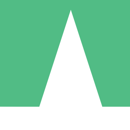
Pacchetti di Crediti Individuali
ga a consumo con crediti di download. Nessun impegno mensile richies
1 Download
5 Download
10 Download
10
15
20
US$
00
US$
00
US$
00