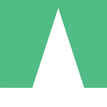
Pacchetti di Crediti Individuali
ga a consumo con crediti di download. Nessun impegno mensile richies
1 Download
5 Download
10 Download
10
15
20
US$
00
US$
00
US$
00