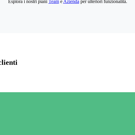
Esplora i nostri piani
Team
e
Azienda
per ulteriori funzionalità.
lienti