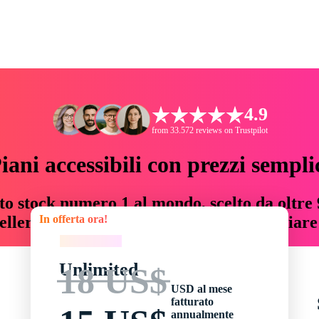
4.9
from 33.572 reviews on Trustpilot
iani accessibili con prezzi sempli
to stock numero 1 al mondo, scelto da oltre 9
In offerta ora!
teller risorse creative che fanno risparmiar
In offerta ora!
Unlimited
18 US$
USD al mese
fatturato
annualmente