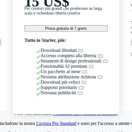
15 US$
Per creatori più grandi che producono su larga
scala e richiedono libertà creativa
Prova gratuita di 7 giorni
Tutto in Starter, più:
Download illimitati
Accesso completo alla libreria
Strumenti di design professionali
Funzionalità AI premium
Un pacchetto al mese
Nessuna attribuzione richiesta
Download più veloci
Supporto prioritario
Nessuna pubblicità
Non vuoi abbonarti?
Visualizza altre opzioni di acquisto
 includono la nostra
Licenza Pro Standard
e sono per l'accesso a utente 