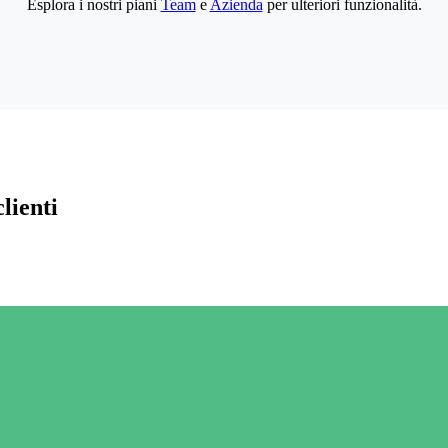
Esplora i nostri piani
Team
e
Azienda
per ulteriori funzionalità.
lienti