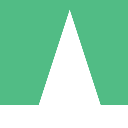
Pacchetti di Crediti Individuali
ga a consumo con crediti di download. Nessun impegno mensile richies
1 Download
5 Download
10 Download
10
15
20
US$
00
US$
00
US$
00