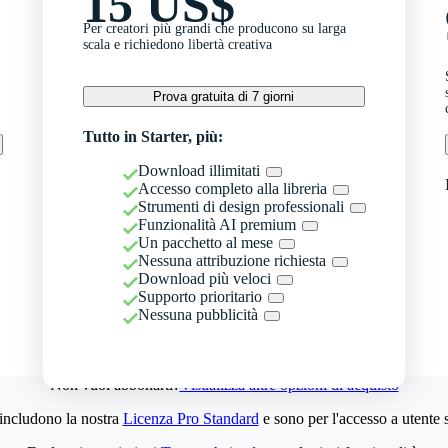
15 US$
Per creatori più grandi che producono su larga
scala e richiedono libertà creativa
Prova gratuita di 7 giorni
Tutto in Starter, più:
Download illimitati
Accesso completo alla libreria
Strumenti di design professionali
Funzionalità AI premium
Un pacchetto al mese
Nessuna attribuzione richiesta
Download più veloci
Supporto prioritario
Nessuna pubblicità
Non vuoi abbonarti?
Visualizza altre opzioni di acquisto
 includono la nostra
Licenza Pro Standard
e sono per l'accesso a utente 