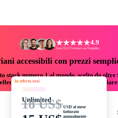
4.9
from 33.572 reviews on Trustpilot
iani accessibili con prezzi sempli
to stock numero 1 al mondo, scelto da oltre 9
In offerta ora!
teller risorse creative che fanno risparmiar
In offerta ora!
Unlimited
18 US$
USD al mese
fatturato
annualmente