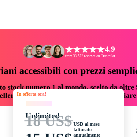
4.9
from 33.572 reviews on Trustpilot
iani accessibili con prezzi sempli
to stock numero 1 al mondo, scelto da oltre 9
In offerta ora!
teller risorse creative che fanno risparmiar
In offerta ora!
Unlimited
18 US$
USD al mese
fatturato
annualmente