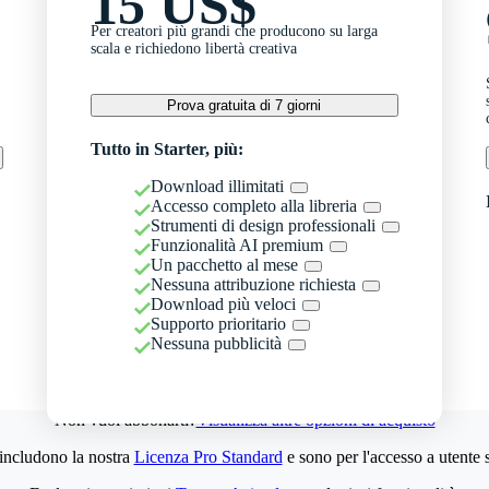
15 US$
Per creatori più grandi che producono su larga
scala e richiedono libertà creativa
Prova gratuita di 7 giorni
Tutto in Starter, più:
Download illimitati
Accesso completo alla libreria
Strumenti di design professionali
Funzionalità AI premium
Un pacchetto al mese
Nessuna attribuzione richiesta
Download più veloci
Supporto prioritario
Nessuna pubblicità
Non vuoi abbonarti?
Visualizza altre opzioni di acquisto
 includono la nostra
Licenza Pro Standard
e sono per l'accesso a utente 