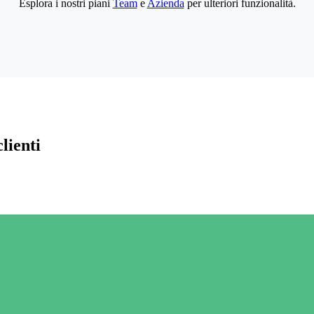
Esplora i nostri piani
Team
e
Azienda
per ulteriori funzionalità.
lienti