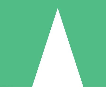
Pacchetti di Crediti Individuali
ga a consumo con crediti di download. Nessun impegno mensile richies
1 Download
5 Download
10 Download
10
15
20
US$
00
US$
00
US$
00