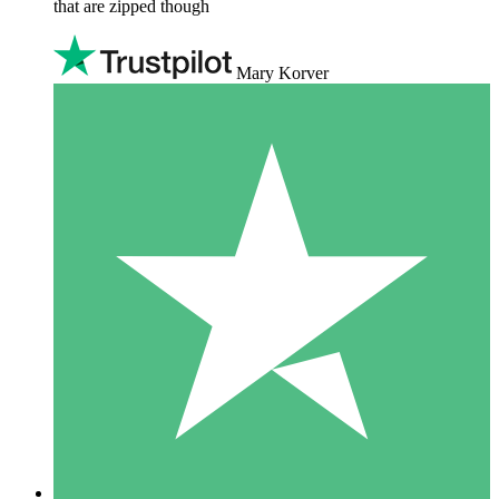
that are zipped though
Mary Korver