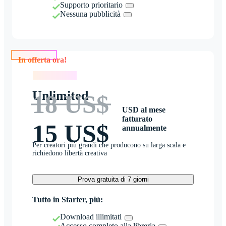
Supporto prioritario
Nessuna pubblicità
In offerta ora!
In offerta ora!
Unlimited
18 US$
USD al mese
fatturato
15 US$
annualmente
Per creatori più grandi che producono su larga scala e
richiedono libertà creativa
Prova gratuita di 7 giorni
Tutto in Starter, più:
Download illimitati
Accesso completo alla libreria