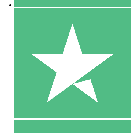
5 Download
15
US$
00
10 Download
20
US$
00