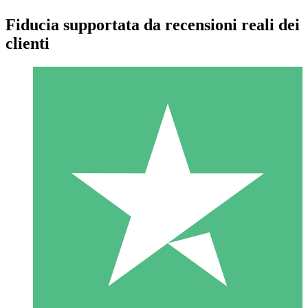
Fiducia supportata da recensioni reali dei
clienti
Pacchetti di Crediti Individuali
Paga a consumo con crediti di download. Nessun impegno
mensile richiesto.
1 Download
10
US$
00