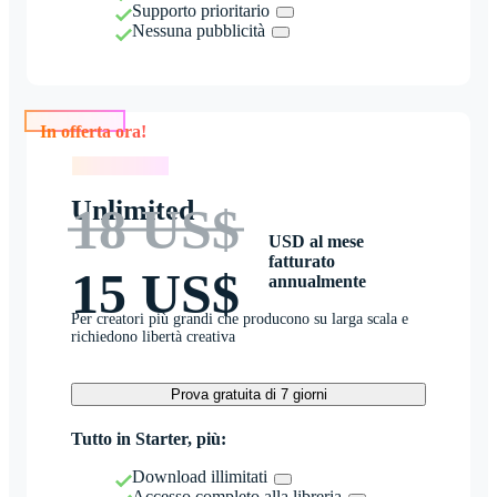
Supporto prioritario
Nessuna pubblicità
In offerta ora!
In offerta ora!
Unlimited
18 US$
USD al mese
fatturato
15 US$
annualmente
Per creatori più grandi che producono su larga scala e
richiedono libertà creativa
Prova gratuita di 7 giorni
Tutto in Starter, più:
Download illimitati
Accesso completo alla libreria