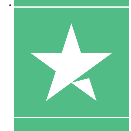
5 Download
15
US$
00
10 Download
20
US$
00