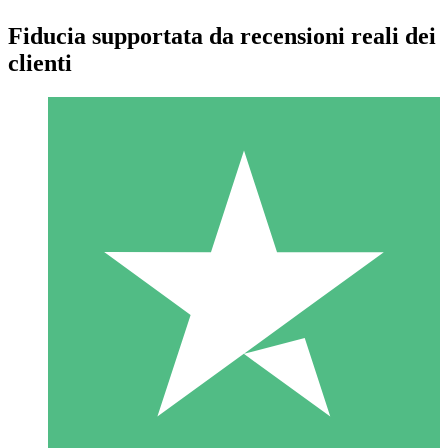
Fiducia supportata da recensioni reali dei
clienti
Pacchetti di Crediti Individuali
Paga a consumo con crediti di download. Nessun impegno
mensile richiesto.
1 Download
10
US$
00