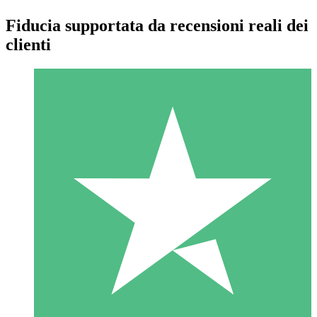
Fiducia supportata da recensioni reali dei
clienti
Pacchetti di Crediti Individuali
Paga a consumo con crediti di download. Nessun impegno
mensile richiesto.
1 Download
10
US$
00