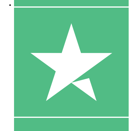
5 Download
15
US$
00
10 Download
20
US$
00