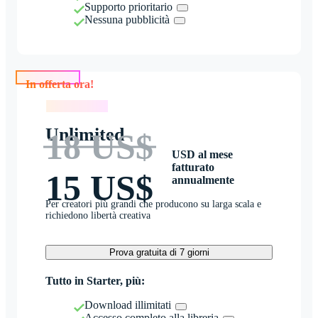
Supporto prioritario
Nessuna pubblicità
In offerta ora!
In offerta ora!
Unlimited
18 US$
USD al mese
fatturato
15 US$
annualmente
Per creatori più grandi che producono su larga scala e
richiedono libertà creativa
Prova gratuita di 7 giorni
Tutto in Starter, più:
Download illimitati
Accesso completo alla libreria