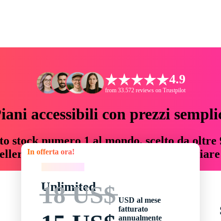
4.9
from 33.572 reviews on Trustpilot
iani accessibili con prezzi sempli
to stock numero 1 al mondo, scelto da oltre 9
In offerta ora!
teller risorse creative che fanno risparmiar
In offerta ora!
Unlimited
18 US$
USD al mese
fatturato
annualmente