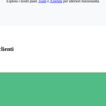
Esplora i nostri piani
Team
e
Azienda
per ulteriori funzionalità.
lienti