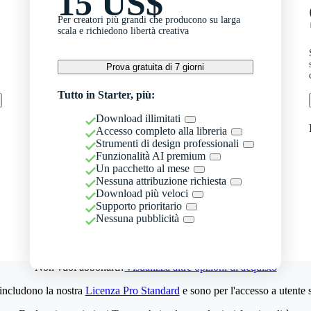
15 US$
Per creatori più grandi che producono su larga
scala e richiedono libertà creativa
Prova gratuita di 7 giorni
Tutto in Starter, più:
Download illimitati
Accesso completo alla libreria
Strumenti di design professionali
Funzionalità AI premium
Un pacchetto al mese
Nessuna attribuzione richiesta
Download più veloci
Supporto prioritario
Nessuna pubblicità
Non vuoi abbonarti?
Visualizza altre opzioni di acquisto
 includono la nostra
Licenza Pro Standard
e sono per l'accesso a utente 