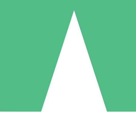
Pacchetti di Crediti Individuali
ga a consumo con crediti di download. Nessun impegno mensile richies
1 Download
5 Download
10 Download
10
15
20
US$
00
US$
00
US$
00