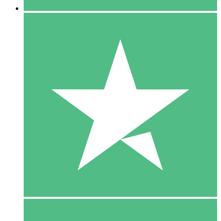
5 Download
15
US$
00
10 Download
20
US$
00