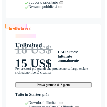
Supporto prioritario
Nessuna pubblicità
In offerta ora!
In offerta ora!
Unlimited
18 US$
USD al mese
fatturato
15 US$
annualmente
Per creatori più grandi che producono su larga scala e
richiedono libertà creativa
Prova gratuita di 7 giorni
Tutto in Starter, più:
Download illimitati
Accesso completo alla libreria