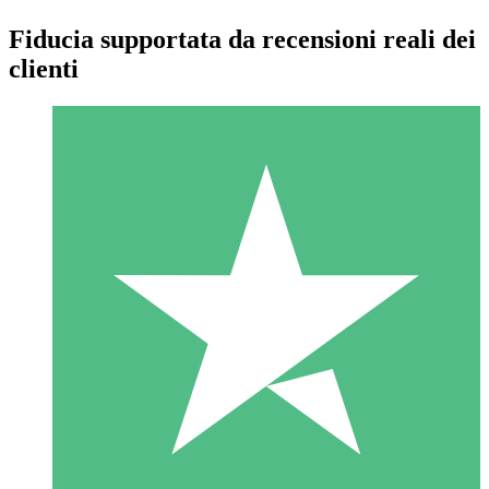
Fiducia supportata da recensioni reali dei
clienti
Pacchetti di Crediti Individuali
Paga a consumo con crediti di download. Nessun impegno
mensile richiesto.
1 Download
10
US$
00