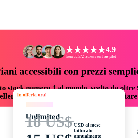
4.9
from 33.572 reviews on Trustpilot
iani accessibili con prezzi sempli
to stock numero 1 al mondo, scelto da oltre 9
In offerta ora!
teller risorse creative che fanno risparmiar
In offerta ora!
Unlimited
18 US$
USD al mese
fatturato
annualmente