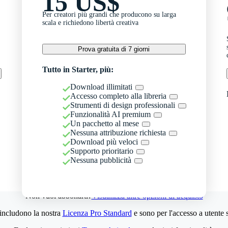
15 US$
Per creatori più grandi che producono su larga
scala e richiedono libertà creativa
Prova gratuita di 7 giorni
Tutto in Starter, più:
Download illimitati
Accesso completo alla libreria
Strumenti di design professionali
Funzionalità AI premium
Un pacchetto al mese
Nessuna attribuzione richiesta
Download più veloci
Supporto prioritario
Nessuna pubblicità
Non vuoi abbonarti?
Visualizza altre opzioni di acquisto
 includono la nostra
Licenza Pro Standard
e sono per l'accesso a utente 