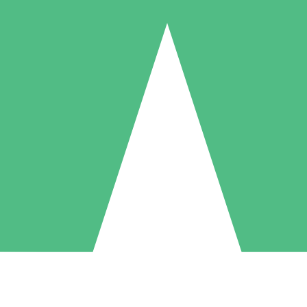
Pacchetti di Crediti Individuali
ga a consumo con crediti di download. Nessun impegno mensile richies
1 Download
5 Download
10 Download
10
15
20
US$
00
US$
00
US$
00