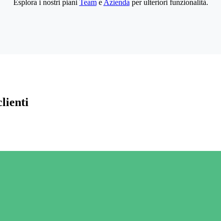
Esplora i nostri piani
Team
e
Azienda
per ulteriori funzionalità.
lienti