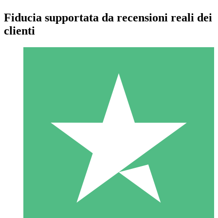
Fiducia supportata da recensioni reali dei
clienti
Pacchetti di Crediti Individuali
Paga a consumo con crediti di download. Nessun impegno
mensile richiesto.
1 Download
10
US$
00