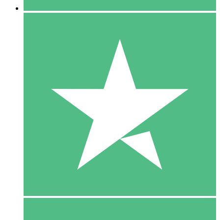
5 Download
15
US$
00
10 Download
20
US$
00