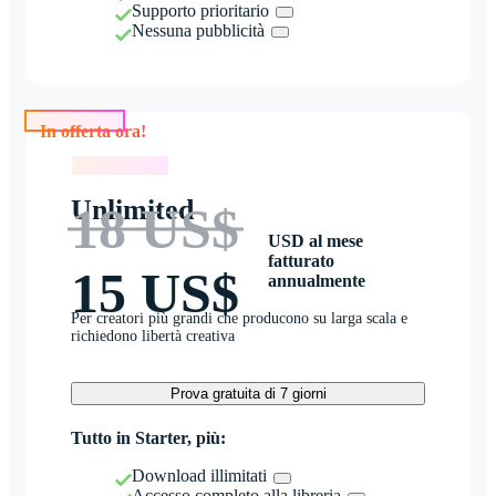
Supporto prioritario
Nessuna pubblicità
In offerta ora!
In offerta ora!
Unlimited
18 US$
USD al mese
fatturato
15 US$
annualmente
Per creatori più grandi che producono su larga scala e
richiedono libertà creativa
Prova gratuita di 7 giorni
Tutto in Starter, più:
Download illimitati
Accesso completo alla libreria