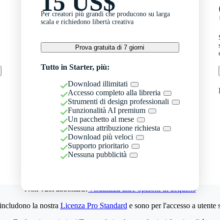
15 US$
Per creatori più grandi che producono su larga
scala e richiedono libertà creativa
Prova gratuita di 7 giorni
Tutto in Starter, più:
Download illimitati
Accesso completo alla libreria
Strumenti di design professionali
Funzionalità AI premium
Un pacchetto al mese
Nessuna attribuzione richiesta
Download più veloci
Supporto prioritario
Nessuna pubblicità
Non vuoi abbonarti?
Visualizza altre opzioni di acquisto
 includono la nostra
Licenza Pro Standard
e sono per l'accesso a utente 