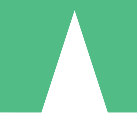
Pacchetti di Crediti Individuali
ga a consumo con crediti di download. Nessun impegno mensile richies
1 Download
5 Download
10 Download
10
15
20
US$
00
US$
00
US$
00