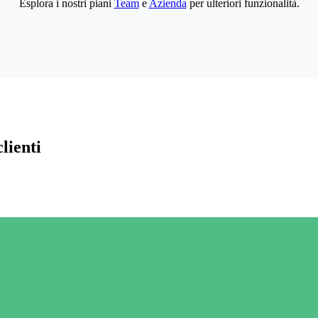
Esplora i nostri piani
Team
e
Azienda
per ulteriori funzionalità.
lienti