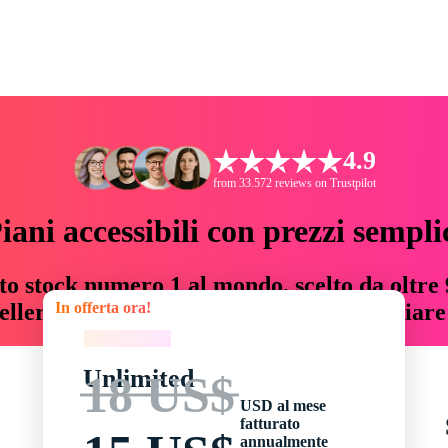
4.9
from 33.572 reviews on Trustpilot
iani accessibili con prezzi sempli
to stock numero 1 al mondo, scelto da oltre 9
In offerta ora!
teller risorse creative che fanno risparmiar
In offerta ora!
Unlimited
18 US$
USD al mese
fatturato
annualmente